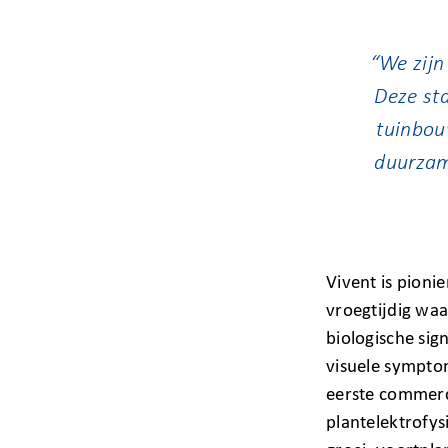
“We zijn
Deze sta
tuinbou
duurzam
Vivent is pioni
vroegtijdig waa
biologische sig
visuele symptom
eerste commerc
plantelektrofys