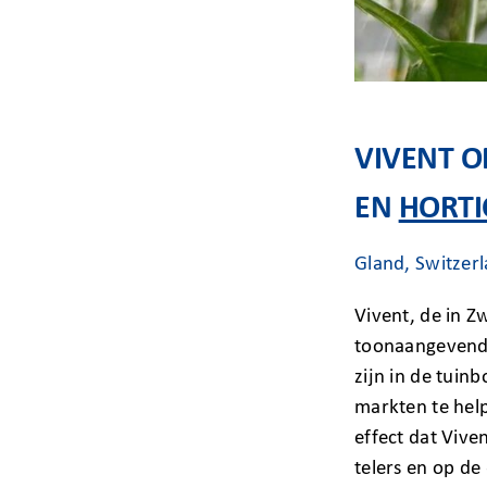
VIVENT 
EN
HORT
Gland, Switzer
Vivent, de in Z
toonaangevende
zijn in de tuin
markten te hel
effect dat Viv
telers en op d