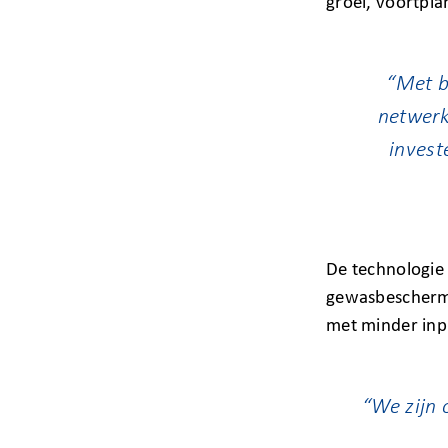
groei, voortpla
“Met b
netwerk
inves
De technologie 
gewasbeschermi
met minder inp
“We zijn 