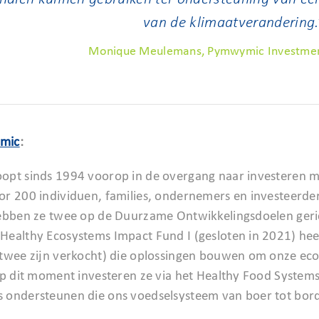
van de klimaatverandering.
Monique Meulemans, Pymwymic Investme
mic
:
pt sinds 1994 voorop in de overgang naar investeren m
r 200 individuen, families, ondernemers en investeerders
ebben ze twee op de Duurzame Ontwikkelingsdoelen geri
ealthy Ecosystems Impact Fund I (gesloten in 2021) heef
twee zijn verkocht) die oplossingen bouwen om onze ec
Op dit moment investeren ze via het Healthy Food Systems
ondersteunen die ons voedselsysteem van boer tot bor