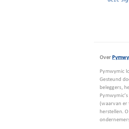
Over
Pymwy
Pymwymic loo
Gesteund doo
beleggers, h
Pymwymic’s H
(waarvan er 
herstellen. 
ondernemers 