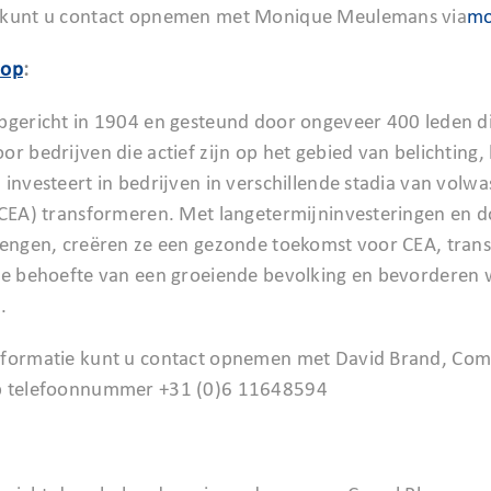
 kunt u contact opnemen met Monique Meulemans via
mo
oop
:
pgericht in 1904 en gesteund door ongeveer 400 leden d
r bedrijven die actief zijn op het gebied van belichting,
 investeert in bedrijven in verschillende stadia van vol
(CEA) transformeren. Met langetermijninvesteringen en do
rengen, creëren ze een gezonde toekomst voor CEA, tran
de behoefte van een groeiende bevolking en bevorderen 
.
nformatie kunt u contact opnemen met David Brand, Co
p telefoonnummer +31 (0)6 11648594