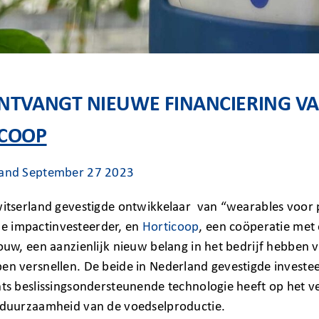
ONTVANGT NIEUWE FINANCIERING V
ICOOP
land September 27 2023
witserland gevestigde ontwikkelaar van “wearables voor 
 impactinvesteerder, en
Horticoop
, een coöperatie met
bouw, een aanzienlijk nieuw belang in het bedrijf hebbe
pen versnellen. De beide in Nederland gevestigde invest
ents beslissingsondersteunende technologie heeft op het
e duurzaamheid van de voedselproductie.