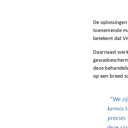
De oplossingen
toenemende mate
betekent dat V
Daarnaast werk
gewasbeschermi
deze behandeli
op een breed s
“We zi
kennis 
precies
deze si