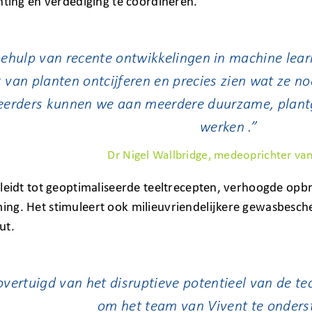
nting en verdediging te coördineren.
ehulp van recente ontwikkelingen in machine lear
 van planten ontcijferen en precies zien wat ze 
teerders kunnen we aan meerdere duurzame, plan
werken .”
Dr Nigel Wallbridge, medeoprichter van
leidt tot geoptimaliseerde teeltrecepten, verhoogde opbr
ng. Het stimuleert ook milieuvriendelijkere gewasbesch
ut.
overtuigd van het disruptieve potentieel van de t
om het team van Vivent te onder