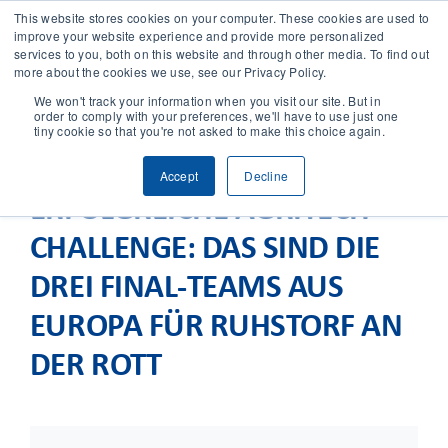
This website stores cookies on your computer. These cookies are used to
improve your website experience and provide more personalized
services to you, both on this website and through other media. To find out
CONTACT
more about the cookies we use, see our Privacy Policy.
We won't track your information when you visit our site. But in
order to comply with your preferences, we'll have to use just one
SOLUTIONS
tiny cookie so that you're not asked to make this choice again.
Accept
Decline
TECHNOLOGY
ERFOLGREICHE AGRITECH-
CHALLENGE: DAS SIND DIE
CASES
DREI FINAL-TEAMS AUS
COMPANY
EUROPA FÜR RUHSTORF AN
DER ROTT
NEWS & RESEARCH